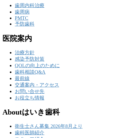
歯周内科治療
歯周病
PMTC
予防歯科
医院案内
治療方針
感染予防対策
QOLの向上のために
歯科相談Q&A
最前線
交通案内・アクセス
お問い合せ先
お役立ち情報
Aboutはいき歯科
衛生士さん募集 2026年8月より
歯科医師紹介