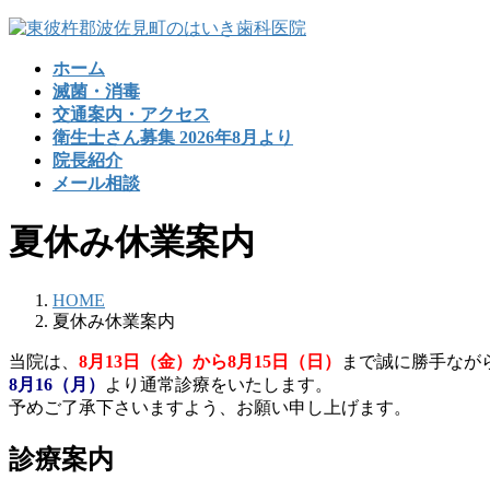
コ
ナ
ン
ビ
ホーム
テ
ゲ
滅菌・消毒
ン
ー
交通案内・アクセス
ツ
シ
衛生士さん募集 2026年8月より
へ
ョ
院長紹介
ス
ン
メール相談
キ
に
ッ
移
夏休み休業案内
プ
動
HOME
夏休み休業案内
当院は、
8月13日（金）から8月15日（日）
まで誠に勝手なが
8月16（月）
より通常診療をいたします。
予めご了承下さいますよう、お願い申し上げます。
診療案内