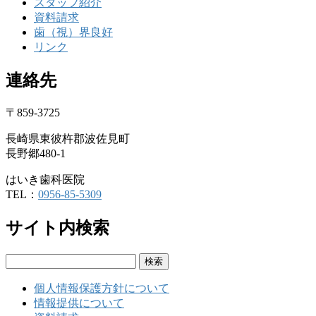
スタッフ紹介
資料請求
歯（視）界良好
リンク
連絡先
〒859-3725
長崎県東彼杵郡波佐見町
長野郷480-1
はいき歯科医院
TEL：
0956-85-5309
サイト内検索
検
索:
個人情報保護方針について
情報提供について