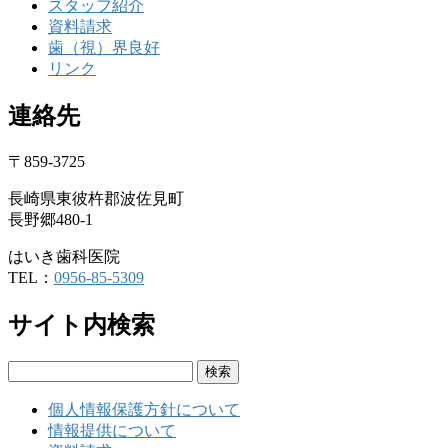
スタッフ紹介
資料請求
歯（視）界良好
リンク
連絡先
〒859-3725
長崎県東彼杵郡波佐見町
長野郷480-1
はいき歯科医院
TEL：
0956-85-5309
サイト内検索
検
索:
個人情報保護方針について
情報提供について