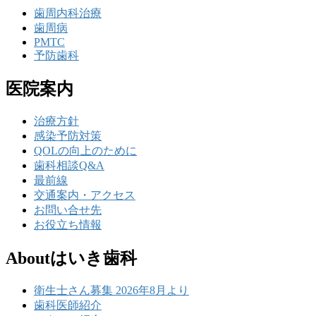
歯周内科治療
歯周病
PMTC
予防歯科
医院案内
治療方針
感染予防対策
QOLの向上のために
歯科相談Q&A
最前線
交通案内・アクセス
お問い合せ先
お役立ち情報
Aboutはいき歯科
衛生士さん募集 2026年8月より
歯科医師紹介