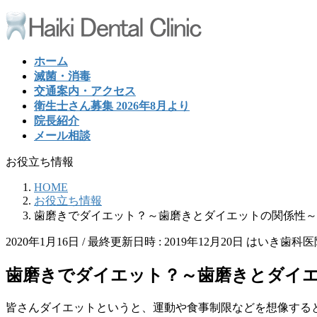
コ
ナ
ン
ビ
テ
ゲ
ホーム
ン
ー
滅菌・消毒
ツ
シ
交通案内・アクセス
へ
ョ
衛生士さん募集 2026年8月より
ス
ン
院長紹介
キ
に
メール相談
ッ
移
プ
動
お役立ち情報
HOME
お役立ち情報
歯磨きでダイエット？～歯磨きとダイエットの関係性～
2020年1月16日
/ 最終更新日時 :
2019年12月20日
はいき歯科医
歯磨きでダイエット？～歯磨きとダイ
皆さんダイエットというと、運動や食事制限などを想像する