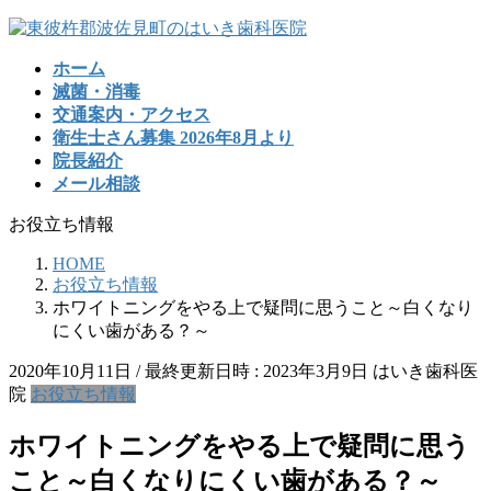
コ
ナ
ン
ビ
ホーム
テ
ゲ
滅菌・消毒
ン
ー
交通案内・アクセス
ツ
シ
衛生士さん募集 2026年8月より
へ
ョ
院長紹介
ス
ン
メール相談
キ
に
ッ
移
お役立ち情報
プ
動
HOME
お役立ち情報
ホワイトニングをやる上で疑問に思うこと～白くなり
にくい歯がある？～
2020年10月11日
/ 最終更新日時 :
2023年3月9日
はいき歯科医
院
お役立ち情報
ホワイトニングをやる上で疑問に思う
こと～白くなりにくい歯がある？～