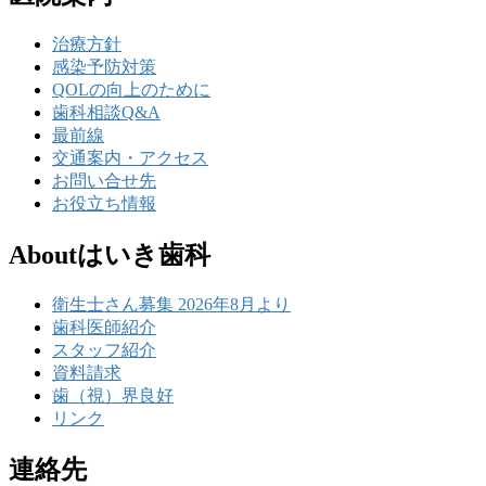
治療方針
感染予防対策
QOLの向上のために
歯科相談Q&A
最前線
交通案内・アクセス
お問い合せ先
お役立ち情報
Aboutはいき歯科
衛生士さん募集 2026年8月より
歯科医師紹介
スタッフ紹介
資料請求
歯（視）界良好
リンク
連絡先