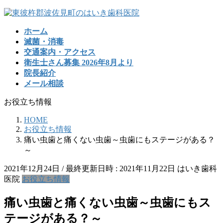
コ
ナ
ン
ビ
ホーム
テ
ゲ
滅菌・消毒
ン
ー
交通案内・アクセス
ツ
シ
衛生士さん募集 2026年8月より
へ
ョ
院長紹介
ス
ン
メール相談
キ
に
ッ
移
お役立ち情報
プ
動
HOME
お役立ち情報
痛い虫歯と痛くない虫歯～虫歯にもステージがある？
～
2021年12月24日
/ 最終更新日時 :
2021年11月22日
はいき歯科
医院
お役立ち情報
痛い虫歯と痛くない虫歯～虫歯にもス
テージがある？～