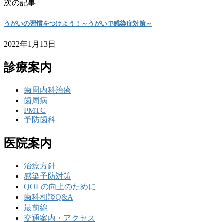
次の記事
うがいの習慣をつけよう！～うがいで感染症対策～
2022年1月13日
診療案内
歯周内科治療
歯周病
PMTC
予防歯科
医院案内
治療方針
感染予防対策
QOLの向上のために
歯科相談Q&A
最前線
交通案内・アクセス