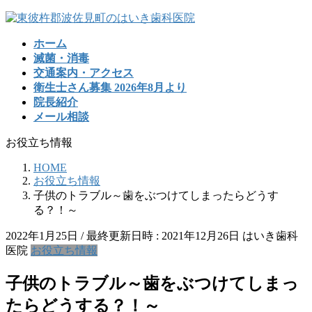
コ
ナ
ン
ビ
ホーム
テ
ゲ
滅菌・消毒
ン
ー
交通案内・アクセス
ツ
シ
衛生士さん募集 2026年8月より
へ
ョ
院長紹介
ス
ン
メール相談
キ
に
ッ
移
お役立ち情報
プ
動
HOME
お役立ち情報
子供のトラブル～歯をぶつけてしまったらどうす
る？！～
2022年1月25日
/ 最終更新日時 :
2021年12月26日
はいき歯科
医院
お役立ち情報
子供のトラブル～歯をぶつけてしまっ
たらどうする？！～