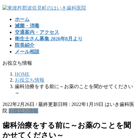
コ
ナ
ン
ビ
ホーム
テ
ゲ
滅菌・消毒
ン
ー
交通案内・アクセス
ツ
シ
衛生士さん募集 2026年8月より
へ
ョ
院長紹介
ス
ン
メール相談
キ
に
ッ
移
お役立ち情報
プ
動
HOME
お役立ち情報
歯科治療をする前に～お薬のことを聞かせてください
～
2022年2月26日
/ 最終更新日時 :
2022年1月19日
はいき歯科医
院
お役立ち情報
歯科治療をする前に～お薬のことを聞
かせてください～