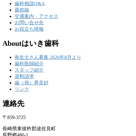
歯科相談Q&A
最前線
交通案内・アクセス
お問い合せ先
お役立ち情報
Aboutはいき歯科
衛生士さん募集 2026年8月より
歯科医師紹介
スタッフ紹介
資料請求
歯（視）界良好
リンク
連絡先
〒859-3725
長崎県東彼杵郡波佐見町
長野郷480-1