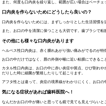
また、何度も口内炎を繰り返し、範囲が広い場合はベーチェ
口内炎を作らないためにどうしたら良いの？
口内炎を作らないためには、まずしっかりとした生活習慣を
また、お口の中を清潔に保つことも大切です。歯ブラシで粘
その他にも様々な口内炎があります
ヘルペス性口内炎は、赤く腫れあがり強い痛みがでるのが特
お口の中だけではなく、唇の外側や喉に近い粘膜にできるこ
カタル性口内炎は、お口の中に赤い炎症や斑点、ひび割れや
だりした時に細菌が繁殖したりして起こります。
アフタ性とは違って、炎症の境界線がわかりにくく、お口の
気になる症状があれば歯科医院へ！
なんだかお口の中が痛いと思っても鏡で見ても見えづらいと