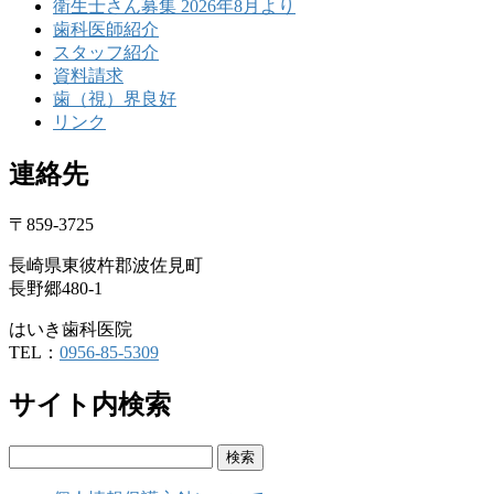
衛生士さん募集 2026年8月より
歯科医師紹介
スタッフ紹介
資料請求
歯（視）界良好
リンク
連絡先
〒859-3725
長崎県東彼杵郡波佐見町
長野郷480-1
はいき歯科医院
TEL：
0956-85-5309
サイト内検索
検
索: