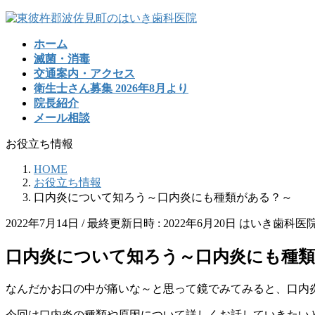
コ
ナ
ン
ビ
ホーム
テ
ゲ
滅菌・消毒
ン
ー
交通案内・アクセス
ツ
シ
衛生士さん募集 2026年8月より
へ
ョ
院長紹介
ス
ン
メール相談
キ
に
ッ
移
お役立ち情報
プ
動
HOME
お役立ち情報
口内炎について知ろう～口内炎にも種類がある？～
2022年7月14日
/ 最終更新日時 :
2022年6月20日
はいき歯科医
口内炎について知ろう～口内炎にも種
なんだかお口の中が痛いな～と思って鏡でみてみると、口内
今回は口内炎の種類や原因について詳しくお話していきたい