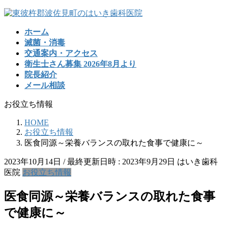
コ
ナ
ン
ビ
ホーム
テ
ゲ
滅菌・消毒
ン
ー
交通案内・アクセス
ツ
シ
衛生士さん募集 2026年8月より
へ
ョ
院長紹介
ス
ン
メール相談
キ
に
ッ
移
お役立ち情報
プ
動
HOME
お役立ち情報
医食同源～栄養バランスの取れた食事で健康に～
2023年10月14日
/ 最終更新日時 :
2023年9月29日
はいき歯科
医院
お役立ち情報
医食同源～栄養バランスの取れた食事
で健康に～