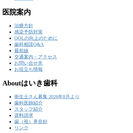
医院案内
治療方針
感染予防対策
QOLの向上のために
歯科相談Q&A
最前線
交通案内・アクセス
お問い合せ先
お役立ち情報
Aboutはいき歯科
衛生士さん募集 2026年8月より
歯科医師紹介
スタッフ紹介
資料請求
歯（視）界良好
リンク