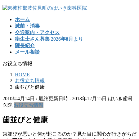
コ
ナ
ン
ビ
ホーム
テ
ゲ
滅菌・消毒
ン
ー
交通案内・アクセス
ツ
シ
衛生士さん募集 2026年8月より
へ
ョ
院長紹介
ス
ン
メール相談
キ
に
ッ
移
お役立ち情報
プ
動
HOME
お役立ち情報
歯並びと健康
2010年4月14日
/ 最終更新日時 :
2018年12月15日
はいき歯科
医院
お役立ち情報
歯並びと健康
歯並びが悪いと何が起こるのか？見た目に関心が行きがちだ