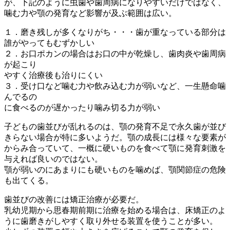
が、下記のように虫歯や歯周病になりやすいだけではなく、
噛む力や顎の発育など影響が及ぶ範囲は広い。
１．磨き残しが多くなりがち・・・歯が重なっている部分は
誰がやってもむずかしい
２．お口ポカンの場合はお口の中が乾燥し、歯肉炎や歯周病
が起こり
やすく治療後も治りにくい
３．受け口など噛む力や飲み込む力が弱いなど、一生懸命噛
んでるの
に食べるのが遅かったり噛み切る力が弱い
子どもの歯並びが乱れるのは、顎の発育不足で永久歯が並び
きらない場合が特に多いようだ。顎の成長には様々な要素が
からみ合っていて、一概に硬いものを食べて顎に発育刺激を
与えれば良いのではない。
顎が弱いのにあまりにも硬いものを噛めば、顎関節症の危険
も出てくる。
歯並びの改善には矯正治療が必要だ。
乳幼児期から思春期前期に治療を始める場合は、床矯正のよ
うに歯磨きがしやすく取り外せる装置を使うことが多い。