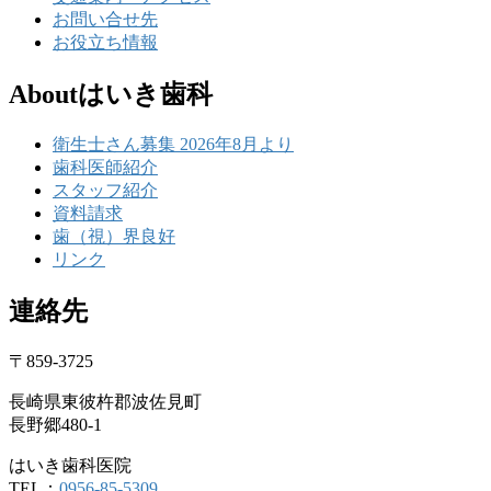
お問い合せ先
お役立ち情報
Aboutはいき歯科
衛生士さん募集 2026年8月より
歯科医師紹介
スタッフ紹介
資料請求
歯（視）界良好
リンク
連絡先
〒859-3725
長崎県東彼杵郡波佐見町
長野郷480-1
はいき歯科医院
TEL：
0956-85-5309