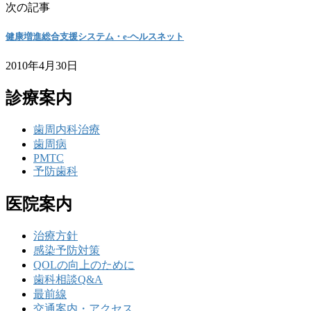
次の記事
健康増進総合支援システム・e-ヘルスネット
2010年4月30日
診療案内
歯周内科治療
歯周病
PMTC
予防歯科
医院案内
治療方針
感染予防対策
QOLの向上のために
歯科相談Q&A
最前線
交通案内・アクセス