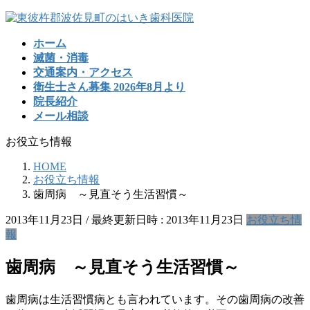
コ
ナ
ン
ビ
ホーム
テ
ゲ
滅菌・消毒
ン
ー
交通案内・アクセス
ツ
シ
衛生士さん募集 2026年8月より
へ
ョ
院長紹介
ス
ン
メール相談
キ
に
ッ
移
お役立ち情報
プ
動
HOME
お役立ち情報
歯周病 ～見直そう生活習慣～
2013年11月23日
/ 最終更新日時 :
2013年11月23日
お役立ち情
報
歯周病 ～見直そう生活習慣～
歯周病は生活習慣病とも言われています。その歯周病の改善