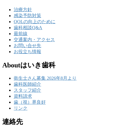
治療方針
感染予防対策
QOLの向上のために
歯科相談Q&A
最前線
交通案内・アクセス
お問い合せ先
お役立ち情報
Aboutはいき歯科
衛生士さん募集 2026年8月より
歯科医師紹介
スタッフ紹介
資料請求
歯（視）界良好
リンク
連絡先