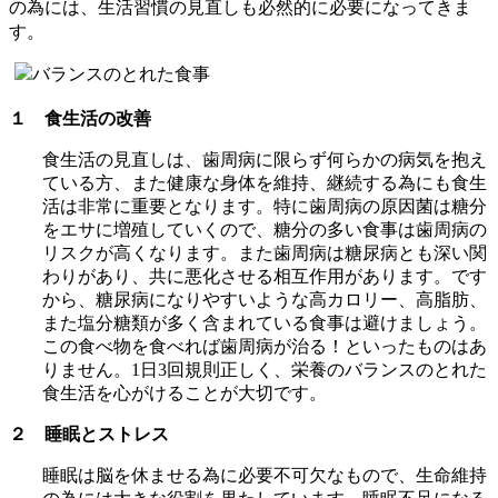
の為には、生活習慣の見直しも必然的に必要になってきま
す。
１ 食生活の改善
食生活の見直しは、歯周病に限らず何らかの病気を抱え
ている方、また健康な身体を維持、継続する為にも食生
活は非常に重要となります。特に歯周病の原因菌は糖分
をエサに増殖していくので、糖分の多い食事は歯周病の
リスクが高くなります。また歯周病は糖尿病とも深い関
わりがあり、共に悪化させる相互作用があります。です
から、糖尿病になりやすいような高カロリー、高脂肪、
また塩分糖類が多く含まれている食事は避けましょう。
この食べ物を食べれば歯周病が治る！といったものはあ
りません。1日3回規則正しく、栄養のバランスのとれた
食生活を心がけることが大切です。
２ 睡眠とストレス
睡眠は脳を休ませる為に必要不可欠なもので、生命維持