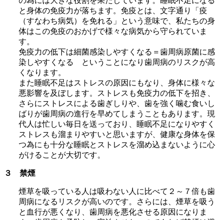
の為には大きな役割を果たしています。睡眠不足になる
と身体の免疫力が落ちます。免疫とは、文字通り「疫
（すなわち病気）を免れる」という意味で、私たちの身
体はこの免疫のおかげで様々な病気から守られていま
す。
免疫力の低下は細菌感染しやすくなる＝歯周病原菌に感
染しやすくなる ということになり歯周病のリスクが高
くなります。
また睡眠不足はストレスの原因にもなり、身体に様々な
悪影響を及ぼします。ストレスも免疫力の低下を招き、
さらにストレスによる歯ぎしりや、歯を強く噛む食いし
ばりが歯周病の進行を早めてしまうこともあります。現
代人は忙しい毎日を送っており、睡眠不足になりやすく
ストレスも溜まりやすいと思いますが、健康な身体を保
つ為にも十分な睡眠とストレスを溜め込まないように心
がけることが大切です。
３ 禁煙
煙草を吸っている人は吸わない人に比べて２～７倍も歯
周病になるリスクが高いのです。さらには、煙草を吸う
と血行が悪くなり、歯周病を悪化させる原因になりま