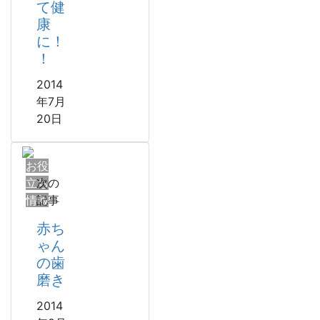
て健
康
に！
！
2014
年7月
20日
お役
立ち
次の
情報
記事
赤ち
ゃん
の歯
磨き
2014