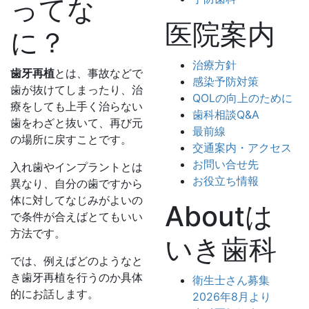
ってな
医院案内
に？
治療方針
歯牙再植
とは、事故などで
感染予防対策
歯が抜けてしまったり、治
QOLの向上のために
療をしても上手く治らない
歯科相談Q&A
歯をわざと抜いて、再び元
最前線
の場所に戻すことです。
交通案内・アクセス
お問い合せ先
入れ歯やインプラントとは
お役立ち情報
異なり、自分の歯ですから
体に対してなじみがよいの
Aboutは
で条件が合えばとてもいい
方法です。
いき歯科
では、例えばどのようなと
き歯牙再植を行うのか具体
衛生士さん募集
的にお話します。
2026年8月より