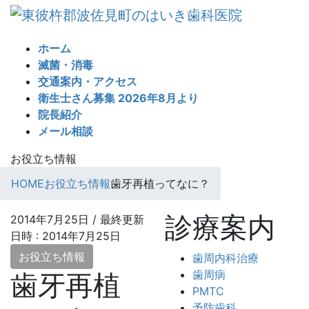
コ
ナ
ン
ビ
テ
ゲ
ホーム
ン
ー
滅菌・消毒
ツ
シ
交通案内・アクセス
へ
ョ
衛生士さん募集 2026年8月より
ス
ン
院長紹介
キ
に
メール相談
ッ
移
プ
動
お役立ち情報
HOME
お役立ち情報
歯牙再植ってなに？
診療案内
2014年7月25日
/ 最終更新
日時 :
2014年7月25日
お役立ち情報
歯周内科治療
歯周病
歯牙再植
PMTC
予防歯科