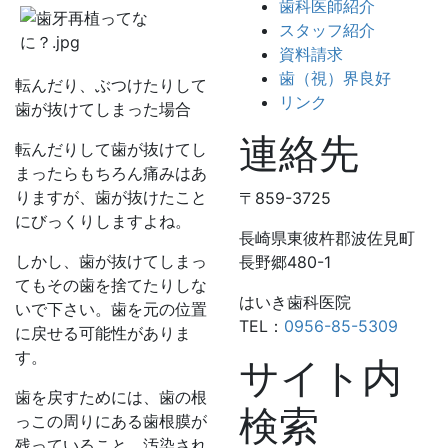
歯科医師紹介
スタッフ紹介
資料請求
歯（視）界良好
転んだり、ぶつけたりして
リンク
歯が抜けてしまった場合
連絡先
転んだりして歯が抜けてし
まったらもちろん痛みはあ
りますが、歯が抜けたこと
〒859-3725
にびっくりしますよね。
長崎県東彼杵郡波佐見町
しかし、歯が抜けてしまっ
長野郷480-1
てもその歯を捨てたりしな
はいき歯科医院
いで下さい。
歯を元の位置
TEL：
0956-85-5309
に戻せる可能性がありま
す。
サイト内
歯を戻すためには、歯の根
検索
っこの周りにある歯根膜が
残っていること、汚染され