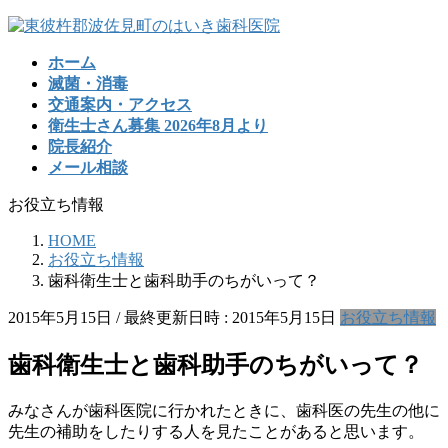
コ
ナ
ン
ビ
ホーム
テ
ゲ
滅菌・消毒
ン
ー
交通案内・アクセス
ツ
シ
衛生士さん募集 2026年8月より
へ
ョ
院長紹介
ス
ン
メール相談
キ
に
ッ
移
お役立ち情報
プ
動
HOME
お役立ち情報
歯科衛生士と歯科助手のちがいって？
2015年5月15日
/ 最終更新日時 :
2015年5月15日
お役立ち情報
歯科衛生士と歯科助手のちがいって？
みなさんが歯科医院に行かれたときに、歯科医の先生の他に
先生の補助をしたりする人を見たことがあると思います。