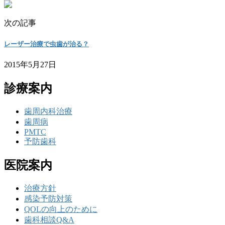
次の記事
レーザー治療で虫歯が治る？
2015年5月27日
診療案内
歯周内科治療
歯周病
PMTC
予防歯科
医院案内
治療方針
感染予防対策
QOLの向上のために
歯科相談Q&A