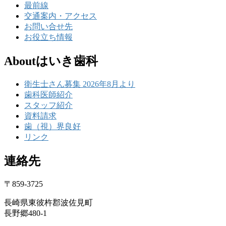
最前線
交通案内・アクセス
お問い合せ先
お役立ち情報
Aboutはいき歯科
衛生士さん募集 2026年8月より
歯科医師紹介
スタッフ紹介
資料請求
歯（視）界良好
リンク
連絡先
〒859-3725
長崎県東彼杵郡波佐見町
長野郷480-1