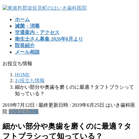
コ
ナ
ン
ビ
ホーム
テ
ゲ
滅菌・消毒
ン
ー
交通案内・アクセス
ツ
シ
衛生士さん募集 2026年8月より
へ
ョ
院長紹介
ス
ン
メール相談
キ
に
ッ
移
お役立ち情報
プ
動
HOME
お役立ち情報
細かい部分や奥歯を磨くのに最適？タフトブラシって
知っている？
2019年7月12日
/ 最終更新日時 :
2019年6月25日
はいき歯科医
院
お役立ち情報
細かい部分や奥歯を磨くのに最適？タ
フトブラシって知っている？