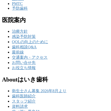
PMTC
予防歯科
医院案内
治療方針
感染予防対策
QOLの向上のために
歯科相談Q&A
最前線
交通案内・アクセス
お問い合せ先
お役立ち情報
Aboutはいき歯科
衛生士さん募集 2026年8月より
歯科医師紹介
スタッフ紹介
資料請求