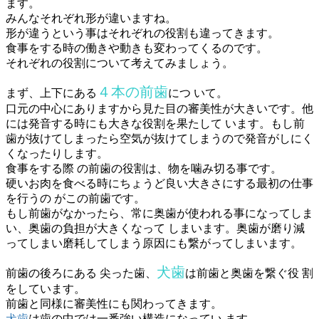
ます。
みんなそれぞれ形が違いますね。
形が違うという事はそれぞれの役割も違ってきます。
食事をする時の働きや動きも変わってくるのです。
それぞれの役割について考えてみましょう。
４本の前歯
まず、上下にある
につ いて。
口元の中心にありますから見た目の審美性が大きいです。他
には発音する時にも大きな役割を果たして います。もし前
歯が抜けてしまったら空気が抜けてしまうので発音がしにく
くなったりします。
食事をする際 の前歯の役割は、物を噛み切る事です。
硬いお肉を食べる時にちょうど良い大きさにする最初の仕事
を行うの がこの前歯です。
もし前歯がなかったら、常に奥歯が使われる事になってしま
い、奥歯の負担が大きくなって しまいます。奥歯が磨り減
ってしまい磨耗してしまう原因にも繋がってしまいます。
犬歯
前歯の後ろにある 尖った歯、
は前歯と奥歯を繋ぐ役 割
をしています。
前歯と同様に審美性にも関わってきます。
犬歯
は歯の中では一番強い構造になってい ます。