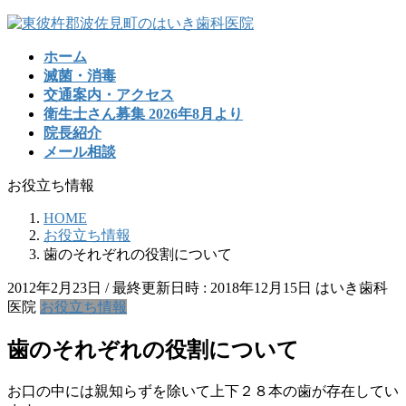
コ
ナ
ン
ビ
ホーム
テ
ゲ
滅菌・消毒
ン
ー
交通案内・アクセス
ツ
シ
衛生士さん募集 2026年8月より
へ
ョ
院長紹介
ス
ン
メール相談
キ
に
ッ
移
お役立ち情報
プ
動
HOME
お役立ち情報
歯のそれぞれの役割について
2012年2月23日
/ 最終更新日時 :
2018年12月15日
はいき歯科
医院
お役立ち情報
歯のそれぞれの役割について
お口の中には親知らずを除いて上下２８本の歯が存在してい