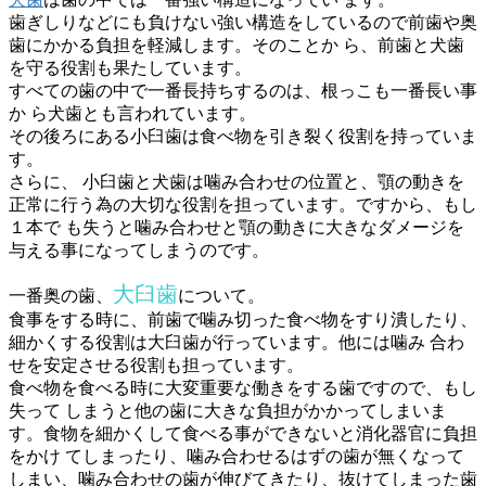
歯ぎしりなどにも負けない強い構造をしているので前歯や奥
歯にかかる負担を軽減します。そのことか ら、前歯と犬歯
を守る役割も果たしています。
すべての歯の中で一番長持ちするのは、根っこも一番長い事
か ら犬歯とも言われています。
その後ろにある小臼歯は食べ物を引き裂く役割を持っていま
す。
さらに、 小臼歯と犬歯は噛み合わせの位置と、顎の動きを
正常に行う為の大切な役割を担っています。ですから、もし
１本で も失うと噛み合わせと顎の動きに大きなダメージを
与える事になってしまうのです。
大臼歯
一番奥の歯、
について。
食事をする時に、前歯で噛み切った食べ物をすり潰したり、
細かくする役割は大臼歯が行っています。他には噛み 合わ
せを安定させる役割も担っています。
食べ物を食べる時に大変重要な働きをする歯ですので、もし
失って しまうと他の歯に大きな負担がかかってしまいま
す。食物を細かくして食べる事ができないと消化器官に負担
をかけ てしまったり、噛み合わせるはずの歯が無くなって
しまい、噛み合わせの歯が伸びてきたり、抜けてしまった歯