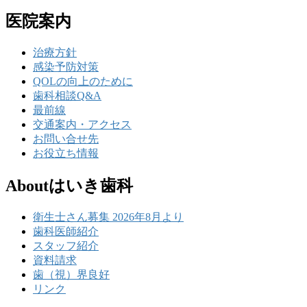
医院案内
治療方針
感染予防対策
QOLの向上のために
歯科相談Q&A
最前線
交通案内・アクセス
お問い合せ先
お役立ち情報
Aboutはいき歯科
衛生士さん募集 2026年8月より
歯科医師紹介
スタッフ紹介
資料請求
歯（視）界良好
リンク