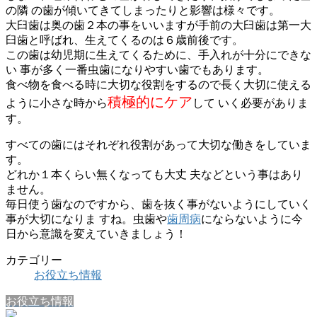
の隣 の歯が傾いてきてしまったりと影響は様々です。
大臼歯は奥の歯２本の事をいいますが手前の大臼歯は第一大
臼歯と呼ばれ、生えてくるのは６歳前後です。
この歯は幼児期に生えてくるために、手入れが十分にできな
い 事が多く一番虫歯になりやすい歯でもあります。
食べ物を食べる時に大切な役割をするので長く大切に使える
積極的にケア
ように小さな時から
して いく必要がありま
す。
すべての歯にはそれぞれ役割があって大切な働きをしていま
す。
どれか１本くらい無くなっても大丈 夫などという事はあり
ません。
毎日使う歯なのですから、歯を抜く事がないようにしていく
事が大切になりま すね。虫歯や
歯周病
にならないように今
日から意識を変えていきましょう！
カテゴリー
お役立ち情報
お役立ち情報