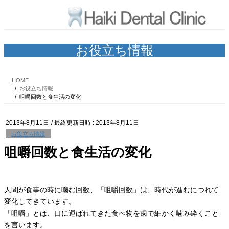
コ
ナ
ン
ビ
テ
ゲ
ン
ー
ツ
シ
お役立ち情報
へ
ョ
ス
ン
キ
に
HOME
ッ
移
お役立ち情報
プ
動
咀嚼回数と食生活の変化
2013年8月11日
/ 最終更新日時 :
2013年8月11日
お役立ち情報
咀嚼回数と食生活の変化
人間が食事の時に噛む回数、「咀嚼回数」は、時代が進むにつれて
変化してきています。
「咀嚼」とは、口に運ばれてきた食べ物を歯で細かく噛み砕くこと
を言います。