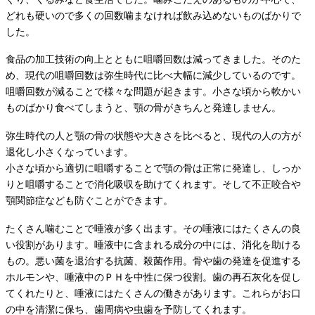
どれも硬いので多くの回数噛まなければ飲み込めないものばかりで
した。
食品の加工技術の向上とともに咀嚼回数は減ってきました。そのた
め、現代の咀嚼回数は弥生時代に比べ大幅に減少しているのです。
咀嚼回数が減ることで様々な問題が起きます。小さな頃から軟かい
ものばかり食べてしまうと、顎の骨がきちんと発達しません。
弥生時代の人と顎の骨の状態や大きさを比べると、現代の人の方が
退化し小さくなっています。
小さな頃から適切に咀嚼することで顎の骨は正常に発達し、しっか
りと咀嚼することで消化吸収を助けてくれます。そして不正咬合や
顎関節症なども防ぐことができます。
たくさん噛むことで唾液が多く出ます。その唾液にはたくさんの良
い役割があります。唾液中に含まれる成分の中には、消化を助ける
もの。悪い菌を退治する抗菌、殺菌作用。骨や歯の発達を促進する
ホルモンや、唾液中のＰＨを中性に保つ役割。歯の再石灰化を促し
てくれたりと、唾液にはたくさんの働きがあります。これらがお口
の中を清潔に保ち、歯周病や虫歯を予防してくれます。