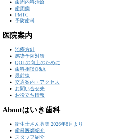
歯周内科治療
歯周病
PMTC
予防歯科
医院案内
治療方針
感染予防対策
QOLの向上のために
歯科相談Q&A
最前線
交通案内・アクセス
お問い合せ先
お役立ち情報
Aboutはいき歯科
衛生士さん募集 2026年8月より
歯科医師紹介
スタッフ紹介