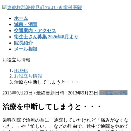
コ
ナ
ン
ビ
ホーム
テ
ゲ
滅菌・消毒
ン
ー
交通案内・アクセス
ツ
シ
衛生士さん募集 2026年8月より
へ
ョ
院長紹介
ス
ン
メール相談
キ
に
ッ
移
お役立ち情報
プ
動
HOME
お役立ち情報
治療を中断してしまうと・・・
2013年9月23日
/ 最終更新日時 :
2013年9月23日
お役立ち情報
治療を中断してしまうと・・・
歯科医院で治療の為に、通院していたけれど「痛みがなくな
った。」や「忙しい。」などの理由で、途中で通院をやめて