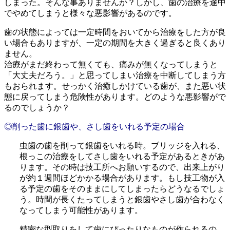
しまった。そんな事ありませんか？しかし、歯の治療を途中
でやめてしまうと様々な悪影響があるのです。
歯の状態によっては一定時間をおいてから治療をした方が良
い場合もありますが、一定の期間を大きく過ぎると良くあり
ません。
治療がまだ終わって無くても、痛みが無くなってしまうと
「大丈夫だろう。」と思ってしまい治療を中断してしまう方
もおられます。せっかく治癒しかけている歯が、また悪い状
態に戻ってしまう危険性があります。どのような悪影響がで
るのでしょうか？
◎削った歯に銀歯や、さし歯をいれる予定の場合
虫歯の歯を削って銀歯をいれる時。ブリッジを入れる、
根っこの治療をしてさし歯をいれる予定があるときがあ
ります。その時は技工所へお願いするので、出来上がり
が約１週間ほどかかる場合があります。もし技工物が入
る予定の歯をそのままにしてしまったらどうなるでしょ
う。時間が長くたってしまうと銀歯やさし歯が合わなく
なってしまう可能性があります。
精密な型取りをして歯にぴったりなものが作られるの