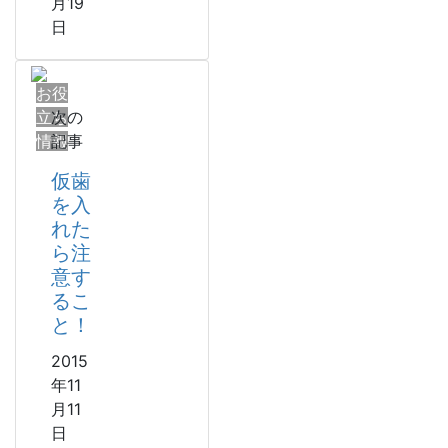
月19
日
お役
立ち
次の
情報
記事
仮歯
を入
れた
ら注
意す
るこ
と！
2015
年11
月11
日