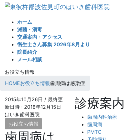
コ
ナ
ン
ビ
テ
ゲ
ホーム
ン
ー
滅菌・消毒
ツ
シ
交通案内・アクセス
へ
ョ
衛生士さん募集 2026年8月より
ス
ン
院長紹介
キ
に
メール相談
ッ
移
プ
動
お役立ち情報
HOME
お役立ち情報
歯周病は感染症
診療案内
2015年10月26日
/ 最終更
新日時 :
2018年12月15日
はいき歯科医院
歯周内科治療
お役立ち情報
歯周病
PMTC
歯周病は
予防歯科