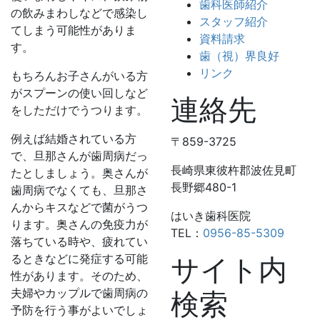
歯科医師紹介
の飲みまわしなどで感染し
スタッフ紹介
てしまう可能性がありま
資料請求
す。
歯（視）界良好
リンク
もちろんお子さんがいる方
がスプーンの使い回しなど
連絡先
をしただけでうつります。
例えば結婚されている方
〒859-3725
で、旦那さんが歯周病だっ
長崎県東彼杵郡波佐見町
たとしましょう。奥さんが
長野郷480-1
歯周病でなくても、旦那さ
んからキスなどで菌がうつ
はいき歯科医院
ります。奥さんの免疫力が
TEL：
0956-85-5309
落ちている時や、疲れてい
るときなどに発症する可能
サイト内
性があります。そのため、
夫婦やカップルで歯周病の
検索
予防を行う事がよいでしょ