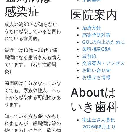
感染症
医院案内
成人の約90％が知らない
治療方針
うちに感染していると言わ
感染予防対策
れている歯周病。
QOLの向上のために
歯科相談Q&A
最近では10代～20代で歯
最前線
周病になる患者さんも増え
交通案内・アクセス
ています。（若年性歯周
お問い合せ先
炎）
お役立ち情報
歯周病は自分がなっていな
Aboutは
くても、家族や他人、ペッ
トから感染する可能性があ
いき歯科
ります。
知っている方も多いかもし
衛生士さん募集
れませんが、歯周病は箸の
2026年8月より
使いまわしやキス、飲み物